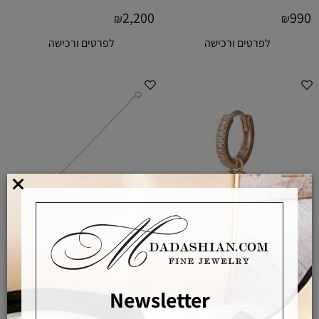
2,200
990
₪
₪
לפרטים ורכישה
לפרטים ורכישה
Newsletter
חישוק משובץ עם לב אמייל תלוי מודולרי
פס שרשרת זהב מודולרי מותאם כתוספת
לכל עגיל צמוד