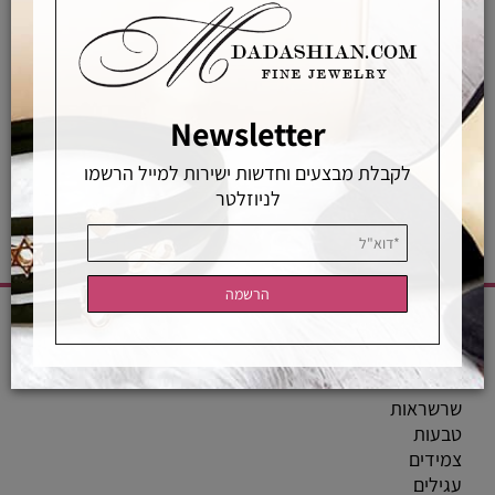
רכישה מאובטחת
Newsletter
אחראיות בלעדית
משלוחים מהירים
רכישה מאובטחת
לקבלת מבצעים וחדשות ישירות למייל הרשמו
לניוזלטר
CATEGORIES
שרשראות
טבעות
צמידים
עגילים