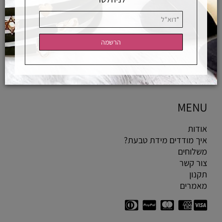
עגיל הליקס חובק
צמידי סיליקון
צמידי מכבי
GIFT CARD
MENU
אודות
איך מודדים מידת טבעת?
משלוחים
צור קשר
תקנון
מאמרים