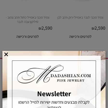
צמיד מכבי לגבר באמייל ירוק וזהב לבן
צמיד מכבי באמייל כחול וזהב צהוב -
סיליקון עבה לגבר
2,590
2,590
₪
₪
לפרטים ורכישה
לפרטים ורכישה
CATEGORIES
שרשראות
טבעות
Newsletter
צמידים
עגילים
לקבלת מבצעים וחדשות ישירות למייל הרשמו
פנינים
לניוזלטר