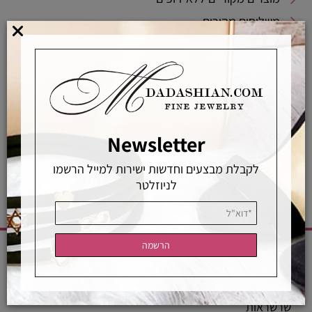
משלוחים מהירים
אפשרויות החלפה / החזרה
רכישה מאובטחת
אחראיות בלעדית
משלוחים מהירים
רכישה מאובטחת
Newsletter
לקבלת מבצעים וחדשות ישירות למייל הרשמו
לניוזלטר
CATEGORIES
שרשראות