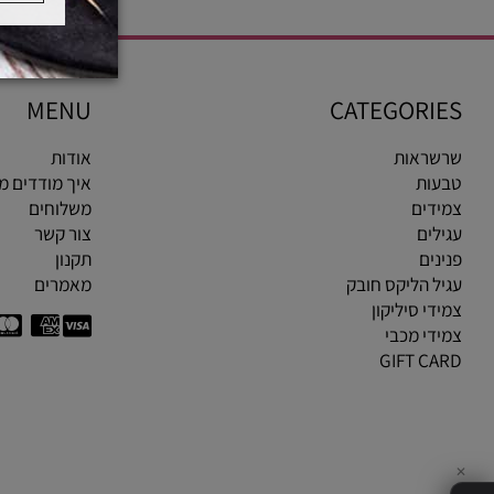
MENU
CATEGOR
ראות
אודות
ות
איך מודדים מידת ט
ים
משלוחים
ים
צור קשר
ים
תקנון
 הליקס חובק
מאמרים
י סיליקון
י מכבי
GIFT C