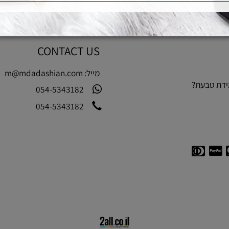
CONTACT US
מייל:
m@mdadashian.com
בעת?
054-5343182
054-5343182