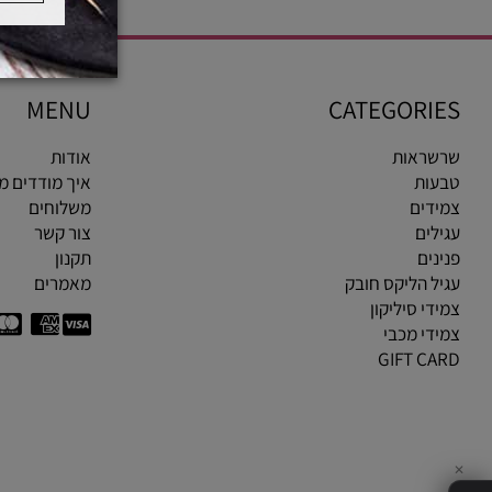
MENU
CATEGOR
ראות
אודות
ות
איך מודדים מידת ט
ים
משלוחים
ים
צור קשר
ים
תקנון
 הליקס חובק
מאמרים
י סיליקון
י מכבי
GIFT C