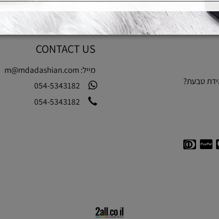
CONTACT US
מייל:
m@mdadashian.com
בעת?
054-5343182
054-5343182