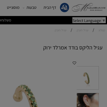
דף הבית
טבעות
מוסונייט
עגילים
משלוחים מהירים | משלוחי
Select Lang
/
/
עגיל חובק
עגיל חובק
 הליקס בודד אמרלד ירוק