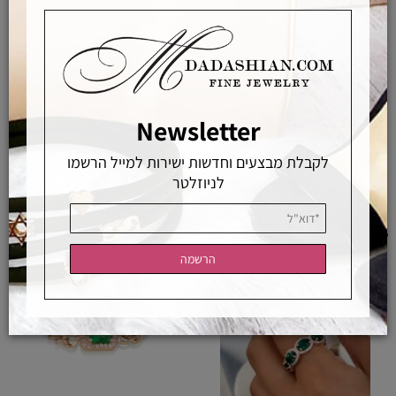
טבעת עין אמייל עם יהלומים
טבעת אמרלדים ירוקים, טבעת אינטרנטי
Newsletter
9,800
2,490
₪
₪
לקבלת מבצעים וחדשות ישירות למייל הרשמו
לניוזלטר
לפרטים ורכישה
לפרטים ורכישה