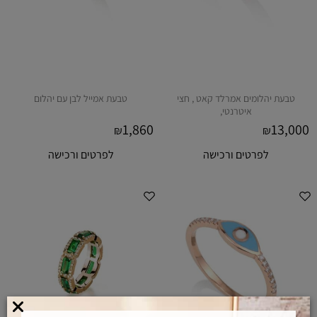
טבעת יהלומים אמרלד קאט , חצי
טבעת אמייל לבן עם יהלום
איטרנטי,
1,860
13,000
₪
₪
לפרטים ורכישה
לפרטים ורכישה