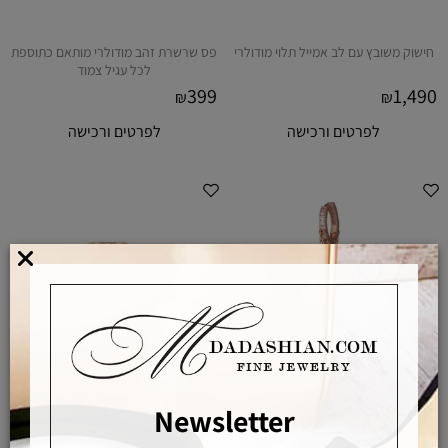
חישוק משובץ עם לב אמייל תלוי מודולרי
פס שרשרת זהב מודולרי מותאם כתוספת
לכל עגיל צמוד
399
1,490
₪
₪
לפרטים ורכישה
לפרטים ורכישה
Newsletter