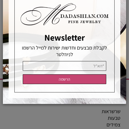
אפשרויות החלפה / החזרה
רכישה מאובטחת
Newsletter
אחראיות בלעדית
משלוחים מהירים
רכישה מאובטחת
לקבלת מבצעים וחדשות ישירות למייל הרשמו
לניוזלטר
CATEGORIES
שרשראות
טבעות
צמידים