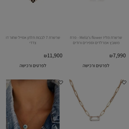
שרשרת מליז Meliz's flower - פרח
שרשרת 7 לבבות תלתן אמייל שחור דו
משובץ אמרלדים וספירים ורודים
צדדי
11,900
7,990
₪
₪
לפרטים ורכישה
לפרטים ורכישה