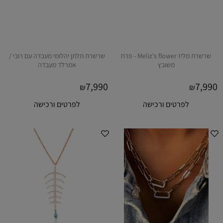
שרשרת מליז Meliz's flower - פרח
שרשרת תלתן יהלומי מעבדה עם רובי /
משובץ
אמרלד מעבדה
7,990
7,990
₪
₪
לפרטים ורכישה
לפרטים ורכישה