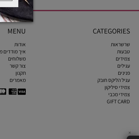
MENU
CATEGOR
ראות
אודות
ות
איך מודדים מידת ט
ים
משלוחים
ים
צור קשר
ים
תקנון
 הליקס חובק
מאמרים
י סיליקון
י מכבי
GIFT C