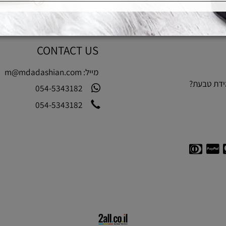
CONTACT US
מייל:
m@mdadashian.com
בעת?
054-5343182
054-5343182