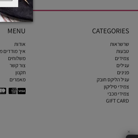
MENU
CATEGOR
ראות
אודות
ות
איך מודדים מידת ט
ים
משלוחים
ים
צור קשר
ים
תקנון
 הליקס חובק
מאמרים
י סיליקון
י מכבי
GIFT C