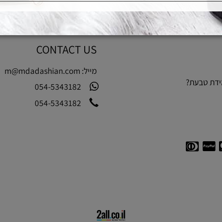
CONTACT US
מייל:
m@mdadashian.com
בעת?
054-5343182
054-5343182