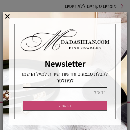
מוצרים מקוריים ללא זיופים
משלוחים מהירים
אפשרויות החלפה / החזרה
רכישה מאובטחת
Newsletter
אחראיות בלעדית
משלוחים מהירים
רכישה מאובטחת
לקבלת מבצעים וחדשות ישירות למייל הרשמו
לניוזלטר
CATEGORIES