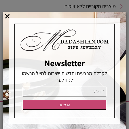
מוצרים מקוריים ללא זיופים
משלוחים מהירים
אפשרויות החלפה / החזרה
רכישה מאובטחת
Newsletter
אחראיות בלעדית
משלוחים מהירים
רכישה מאובטחת
לקבלת מבצעים וחדשות ישירות למייל הרשמו
לניוזלטר
CATEGORIES