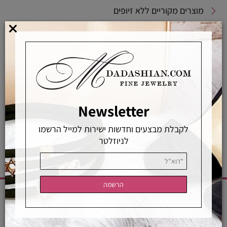
מוצרים מקוריים ללא זיופים
משלוחים מהירים
אפשרויות החלפה / החזרה
רכישה מאובטחת
Newsletter
אחראיות בלעדית
משלוחים מהירים
רכישה מאובטחת
לקבלת מבצעים וחדשות ישירות למייל הרשמו
לניוזלטר
CATEGORIES