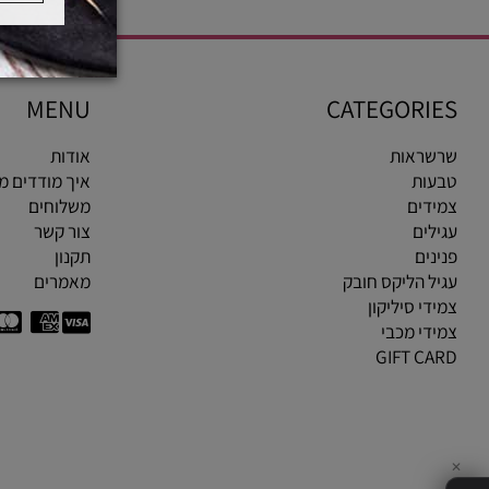
MENU
CATEGOR
ראות
אודות
ות
איך מודדים מידת ט
ים
משלוחים
ים
צור קשר
ים
תקנון
 הליקס חובק
מאמרים
י סיליקון
י מכבי
GIFT C