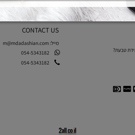
CONTACT US
מייל:
m@mdadashian.com
בעת?
054-5343182
054-5343182