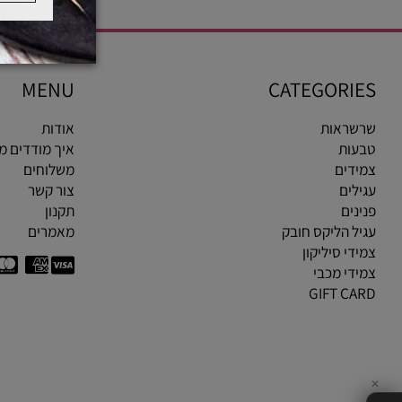
MENU
CATEGOR
ראות
אודות
ות
איך מודדים מידת ט
ים
משלוחים
ים
צור קשר
ים
תקנון
 הליקס חובק
מאמרים
י סיליקון
י מכבי
GIFT C