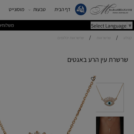
דף הבית
טבעות
מוסונייט
עגילים
משלוחים מהירים | משלוחי
Select Lang
/
/
שרשראות
שרשראות יהלומים
ת עין הרע באגטים