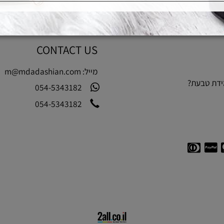
CONTACT US
מייל:
m@mdadashian.com
בעת?
054-5343182
054-5343182