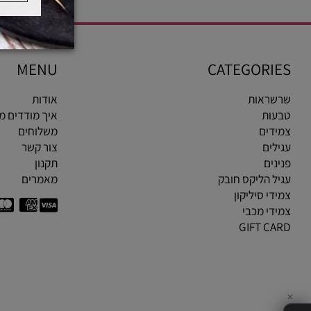
MENU
CATEGOR
ראות
אודות
ות
איך מודדים מידת ט
ים
משלוחים
ים
צור קשר
ים
תקנון
 הליקס חובק
מאמרים
י סיליקון
י מכבי
GIFT C