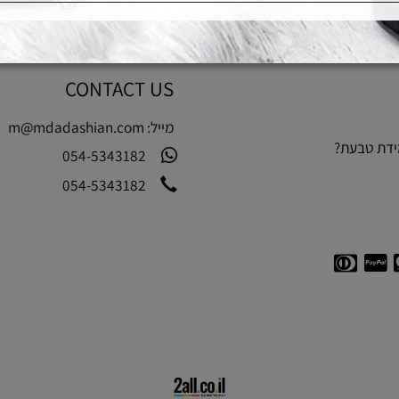
CONTACT US
מייל:
m@mdadashian.com
בעת?
054-5343182
054-5343182