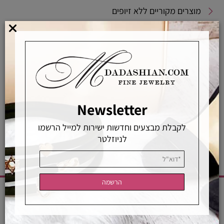
מוצרים מקוריים ללא זיופים
משלוחים מהירים
אפשרויות החלפה / החזרה
רכישה מאובטחת
Newsletter
אחראיות בלעדית
משלוחים מהירים
רכישה מאובטחת
לקבלת מבצעים וחדשות ישירות למייל הרשמו
לניוזלטר
CATEGORIES