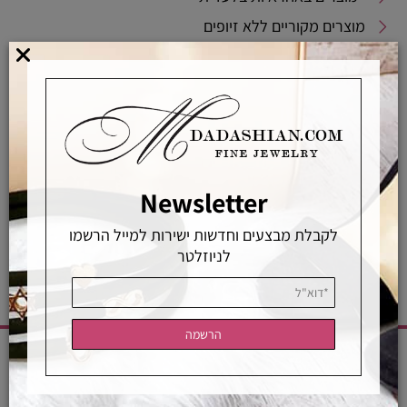
מוצרים מקוריים ללא זיופים
משלוחים מהירים
אפשרויות החלפה / החזרה
רכישה מאובטחת
Newsletter
אחראיות בלעדית
משלוחים מהירים
רכישה מאובטחת
לקבלת מבצעים וחדשות ישירות למייל הרשמו
לניוזלטר
CATEGORIES