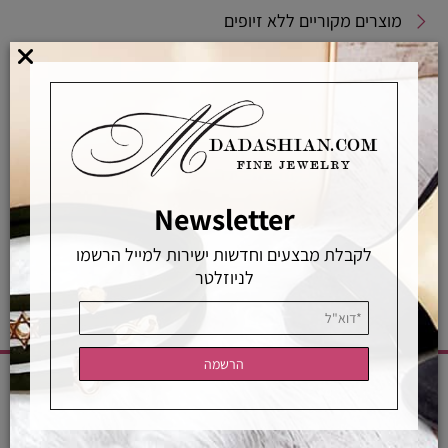
מוצרים מקוריים ללא זיופים
משלוחים מהירים
אפשרויות החלפה / החזרה
רכישה מאובטחת
Newsletter
אחראיות בלעדית
משלוחים מהירים
רכישה מאובטחת
לקבלת מבצעים וחדשות ישירות למייל הרשמו
לניוזלטר
CATEGORIES