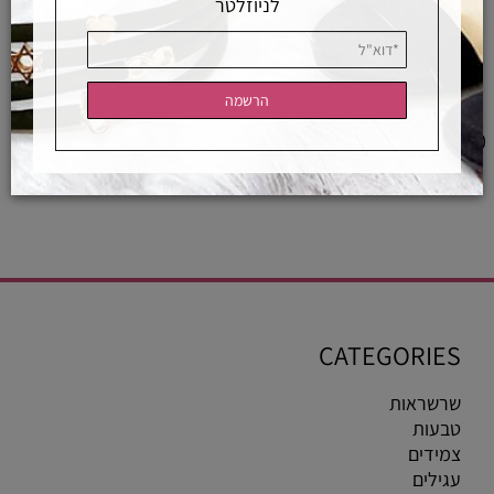
לניוזלטר
עגיל טיפה רובי טבעי
עגיל חוליה , עגיל אטב משובץ ספירים
ורודים
1,990
1,700
₪
₪
לפרטים ורכישה
לפרטים ורכישה
CATEGORIES
שרשראות
טבעות
צמידים
עגילים