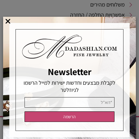
משלוחים מהירים
אפשרויות החלפה / החזרה
רכישה מאובטחת
אחראיות בלעדית
משלוחים מהירים
רכישה מאובטחת
Newsletter
מדריך לבחירת מידת טבעת
לקבלת מבצעים וחדשות ישירות למייל הרשמו
לניוזלטר
CATEGORIES