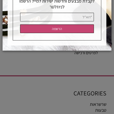
לקבלת מבצעים וחדשות ישירות למייל הרשמו
לניוזלטר
טבעת יהלומים , איטרנטי, אמצע אצבע
2,100
₪
לפרטים ורכישה
CATEGORIES
שרשראות
טבעות