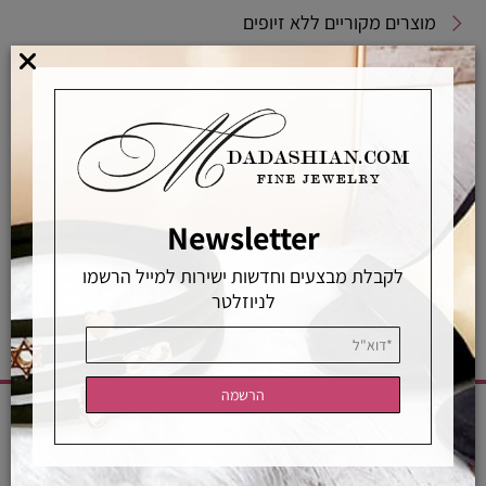
מוצרים מקוריים ללא זיופים
משלוחים מהירים
אפשרויות החלפה / החזרה
רכישה מאובטחת
Newsletter
אחראיות בלעדית
משלוחים מהירים
רכישה מאובטחת
לקבלת מבצעים וחדשות ישירות למייל הרשמו
לניוזלטר
CATEGORIES