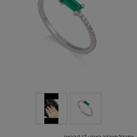
אמרדל מעבדה באגט : 0.17 קראט