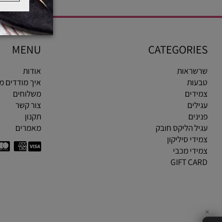
MENU
CATEGOR
ראות
אודות
ות
איך מודדים מידת ט
ים
משלוחים
ים
צור קשר
ים
תקנון
 הליקס חובק
מאמרים
י סיליקון
י מכבי
GIFT C