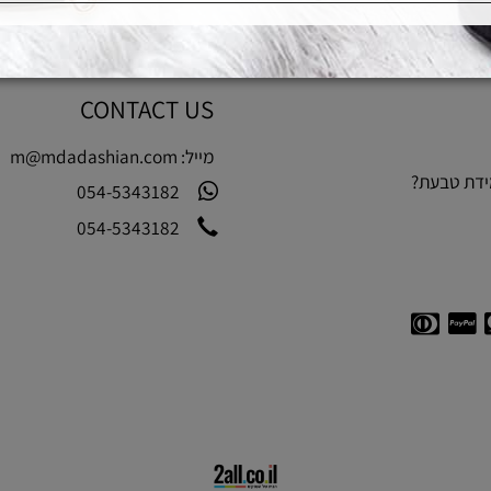
CONTACT US
מייל:
m@mdadashian.com
בעת?
054-5343182
054-5343182