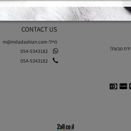
CONTACT US
מייל:
m@mdadashian.com
בעת?
054-5343182
054-5343182