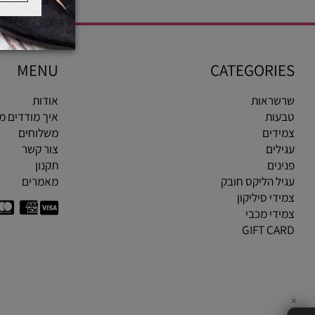
MENU
CATEGOR
ראות
אודות
ות
איך מודדים מידת ט
ים
משלוחים
ים
צור קשר
ים
תקנון
 הליקס חובק
מאמרים
י סיליקון
י מכבי
GIFT C