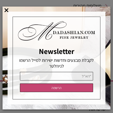
משלוחים מהירים
אפשרויות החלפה / החזרה
רכישה מאובטחת
אחראיות בלעדית
משלוחים מהירים
רכישה מאובטחת
Newsletter
לקבלת מבצעים וחדשות ישירות למייל הרשמו
לניוזלטר
CATEGORIES
שרשראות