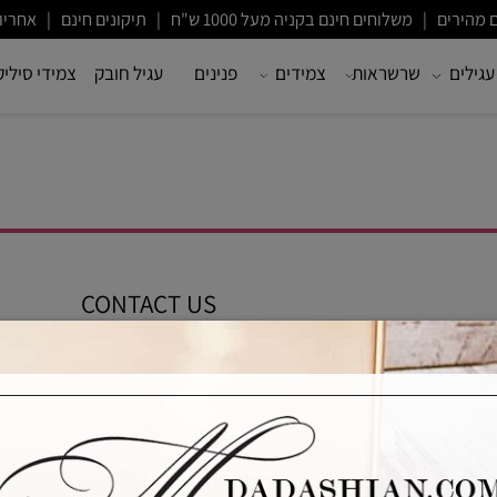
ם חינם בקניה מעל 1000 ש"ח | תיקונים חינם | אחריות לשנה
שרשראות
צמידים
פנינים
עגיל חובק
צמידי סיליקון
CONTACT US
מייל:
m@mdadashian.com
בעת?
054-5343182
054-5343182