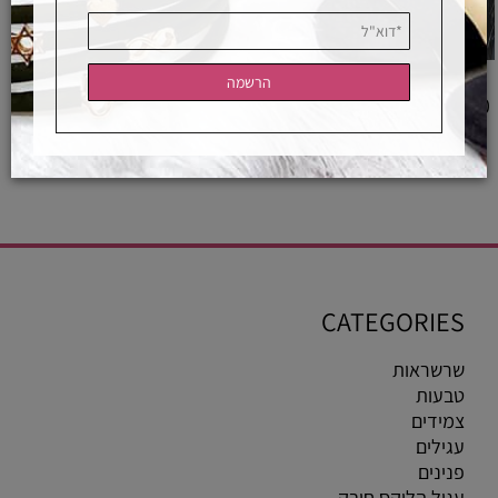
תוספת שרשרת ביטחון לעגיל חובק
450
₪
לפרטים ורכישה
CATEGORIES
שרשראות
טבעות
צמידים
עגילים
פנינים
עגיל הליקס חובק