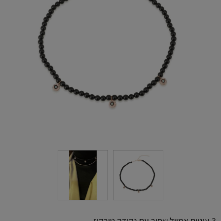
3 עיניים אמייל שחור עם נקודה טורקיז