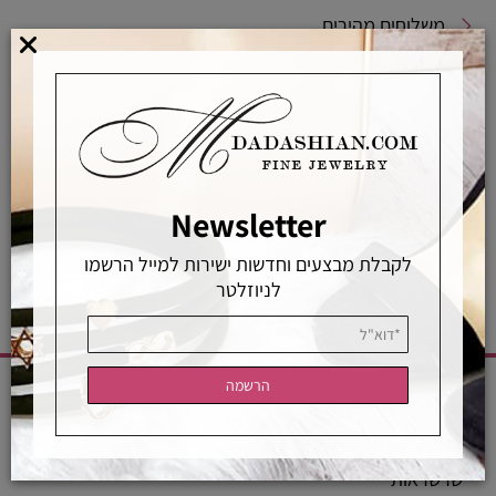
משלוחים מהירים
אפשרויות החלפה / החזרה
רכישה מאובטחת
אחראיות בלעדית
משלוחים מהירים
רכישה מאובטחת
Newsletter
לקבלת מבצעים וחדשות ישירות למייל הרשמו
לניוזלטר
CATEGORIES
שרשראות