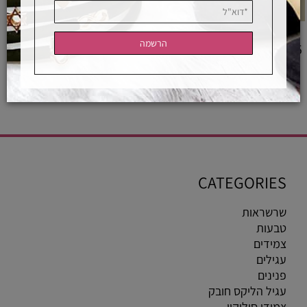
צבעי סיליקון
5
₪
לפרטים ורכישה
CATEGORIES
שרשראות
טבעות
צמידים
עגילים
פנינים
עגיל הליקס חובק
צמידי סיליקון