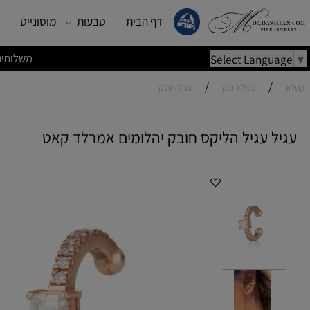
דף הבית
טבעות
מוסונייט
עגילים
משלוחים מהירים | משלוחי
Select Lang
/
/
עגיל חובק
עגיל חובק
 עגיל הליקס חובק יהלומים אמרלד קאט