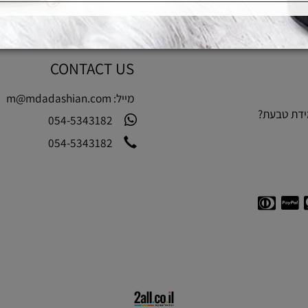
CONTACT US
מייל:
m@mdadashian.com
בעת?
054-5343182
054-5343182