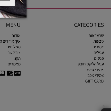
MENU
CATEGOR
ראות
אודות
ות
איך מודדים מידת ט
ים
משלוחים
ים
צור קשר
ים
תקנון
 הליקס חובק
מאמרים
י סיליקון
י מכבי
GIFT C