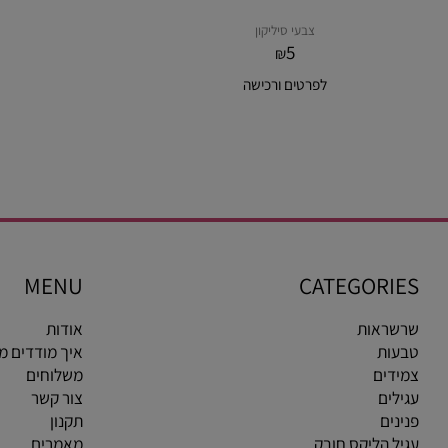
צבעי סיליקון
5
₪
לפרטים ורכישה
MENU
CATEGOR
ראות
אודות
ות
איך מודדים מידת ט
ים
משלוחים