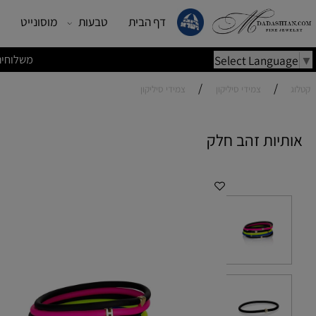
דף הבית
טבעות
מוסונייט
עגילים
משלוחים מהירים | משלוחי
Select Lang
/
/
צמידי סיליקון
צמידי סיליקון
ות זהב חלק