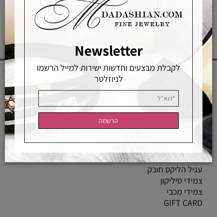
Newsletter
לקבלת מבצעים וחדשות ישירות למייל הרשמו
לניוזלטר
CATEGORIES
שרשראות
טבעות
צמידים
עגילים
פנינים
עגיל הליקס חובק
צמידי סיליקון
צמידי מכבי
GIFT CARD