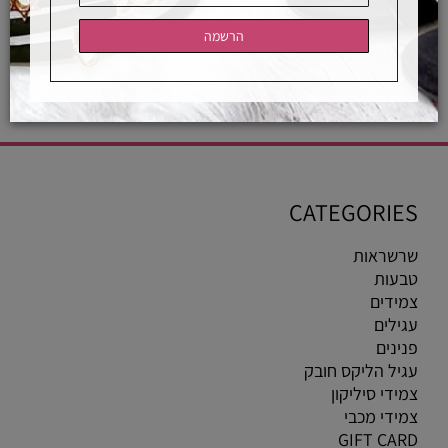
אחראיות בלעדית
משלוחים מהירים
רכישה מאובטחת
CATEGORIES
שרשראות
טבעות
צמידים
עגילים
פנינים
עגיל הליקס חובק
צמידי סיליקון
צמידי מכבי
GIFT CARD