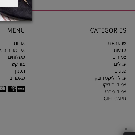
MENU
CATEGOR
ראות
אודות
ות
איך מודדים מידת ט
ים
משלוחים
ים
צור קשר
ים
תקנון
 הליקס חובק
מאמרים
י סיליקון
י מכבי
GIFT C