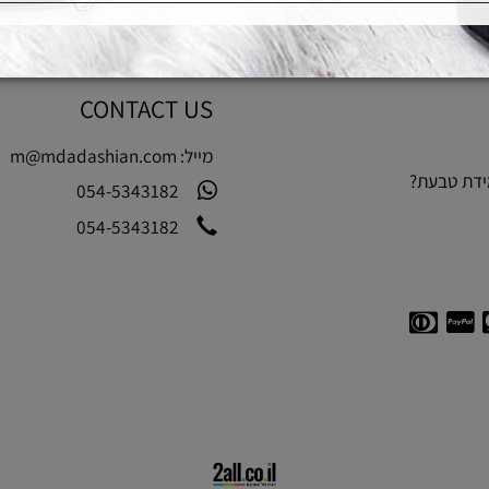
CONTACT US
מייל:
m@mdadashian.com
בעת?
054-5343182
054-5343182