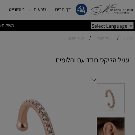
דף הבית
טבעות
מוסונייט
עגילים
משלוחים מהירים | משלוחי
Select Lang
/
/
עגיל חובק
עגיל חובק
 הליקס בודד עם יהלומים